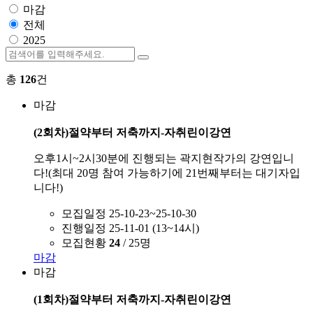
마감
전체
2025
총
126
건
마감
(2회차)절약부터 저축까지-자취린이강연
오후1시~2시30분에 진행되는 곽지현작가의 강연입니
다!(최대 20명 참여 가능하기에 21번째부터는 대기자입
니다!)
모집일정
25-10-23~25-10-30
진행일정
25-11-01 (13~14시)
모집현황
24
/ 25명
마감
마감
(1회차)절약부터 저축까지-자취린이강연